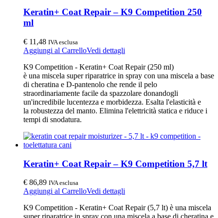
Keratin+ Coat Repair – K9 Competition 250
ml
€
11,48
IVA esclusa
Aggiungi al Carrello
Vedi dettagli
K9 Competition - Keratin+ Coat Repair (250 ml)
è una miscela super riparatrice in spray con una miscela a base
di cheratina e D-pantenolo che rende il pelo
straordinariamente facile da spazzolare donandogli
un'incredibile lucentezza e morbidezza. Esalta l'elasticità e
la robustezza del manto. Elimina l'elettricità statica e riduce i
tempi di snodatura.
Keratin+ Coat Repair – K9 Competition 5,7 lt
€
86,89
IVA esclusa
Aggiungi al Carrello
Vedi dettagli
K9 Competition - Keratin+ Coat Repair (5,7 lt) è una miscela
super riparatrice in spray con una miscela a base di cheratina e