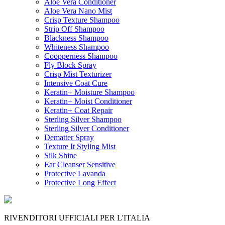
Aloe Vera Conditioner
Aloe Vera Nano Mist
Crisp Texture Shampoo
Strip Off Shampoo
Blackness Shampoo
Whiteness Shampoo
Coopperness Shampoo
Fly Block Spray
Crisp Mist Texturizer
Intensive Coat Cure
Keratin+ Moisture Shampoo
Keratin+ Moist Conditioner
Keratin+ Coat Repair
Sterling Silver Shampoo
Sterling Silver Conditioner
Dematter Spray
Texture It Styling Mist
Silk Shine
Ear Cleanser Sensitive
Protective Lavanda
Protective Long Effect
RIVENDITORI UFFICIALI PER L'ITALIA