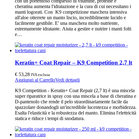
con un portentoso complesso di vitamine, proteine e
cheratina aumenta l'idratazione e la cura di cui necessitano i
manti logorati. Con K9 competizione maschera intensiva
all'aloe otterrete un manto liscio, incredibilmente lucido e
facilmente gestibile. E' una maschera molto nutriente,
estremamente idratante. Aiuta a gestire e nutrire i manti folti
e…
Keratin+ Coat Repair – K9 Competition 2,7 lt
€
53,28
IVA esclusa
Aggiungi al Carrello
Vedi dettagli
K9 Competition - Keratin+ Coat Repair (2,7 lt) è una miscela
super riparatrice in spray con una miscela a base di cheratina e
D-pantenolo che rende il pelo straordinariamente facile da
spazzolare donandogli un'incredibile lucentezza e morbidezza.
Esalta l'elasticità e la robustezza del manto. Elimina l'elettricità
statica e riduce i tempi di snodatura.