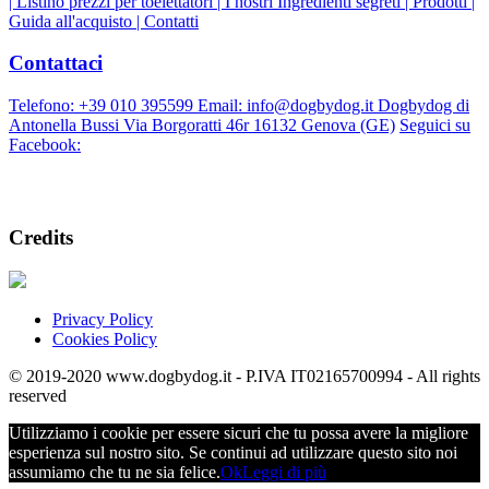
|
Listino prezzi per toelettatori |
I nostri Ingredienti segreti |
Prodotti |
Guida all'acquisto |
Contatti
Contattaci
Telefono: +39 010 395599 Email: info@dogbydog.it Dogbydog di
Antonella Bussi Via Borgoratti 46r 16132 Genova (GE)
Seguici su
Facebook:
Credits
Privacy Policy
Cookies Policy
© 2019-2020 www.dogbydog.it - P.IVA IT02165700994 - All rights
reserved
Utilizziamo i cookie per essere sicuri che tu possa avere la migliore
esperienza sul nostro sito. Se continui ad utilizzare questo sito noi
assumiamo che tu ne sia felice.
Ok
Leggi di più