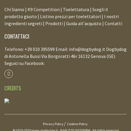
Chi Siamo |
K9 Competition |
Toelettatura |
Scegli il
prodotto giusto |
Listino prezzi per toelettatori |
I nostri
Ingredienti segreti |
Prodotti |
Guida all'acquisto |
Contatti
CONTATTACI
Telefono: +39 010 395599 Email: info@dogbydog.it Dogbydog
di Antonella Bussi Via Borgoratti 46r 16132 Genova (GE)
Seguici su Facebook:
CREDITS
Privacy Policy
Cookies Policy
© 2019-2020 www.dogbydog.it - P.IVA IT02165700994 - All rights reserved