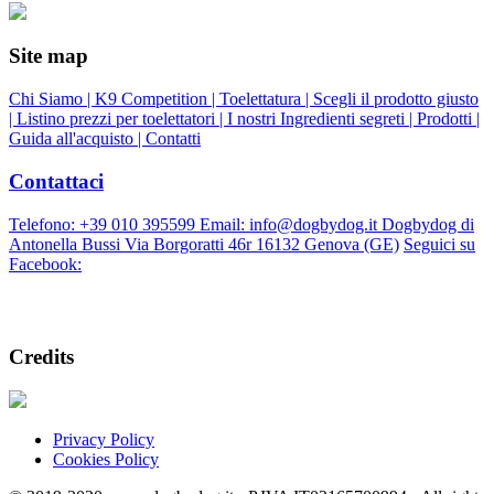
Site map
Chi Siamo |
K9 Competition |
Toelettatura |
Scegli il prodotto giusto
|
Listino prezzi per toelettatori |
I nostri Ingredienti segreti |
Prodotti |
Guida all'acquisto |
Contatti
Contattaci
Telefono: +39 010 395599 Email: info@dogbydog.it Dogbydog di
Antonella Bussi Via Borgoratti 46r 16132 Genova (GE)
Seguici su
Facebook:
Credits
Privacy Policy
Cookies Policy