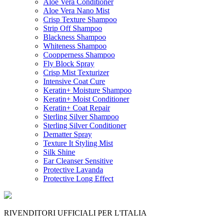
Aloe Vera Conditioner
Aloe Vera Nano Mist
Crisp Texture Shampoo
Strip Off Shampoo
Blackness Shampoo
Whiteness Shampoo
Coopperness Shampoo
Fly Block Spray
Crisp Mist Texturizer
Intensive Coat Cure
Keratin+ Moisture Shampoo
Keratin+ Moist Conditioner
Keratin+ Coat Repair
Sterling Silver Shampoo
Sterling Silver Conditioner
Dematter Spray
Texture It Styling Mist
Silk Shine
Ear Cleanser Sensitive
Protective Lavanda
Protective Long Effect
RIVENDITORI UFFICIALI PER L'ITALIA