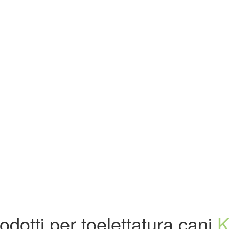
odotti per toelettatura cani
K