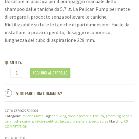
Dosatore in plastica per il pompaggio manuale dello
shampoo dalle taniche da 5,7 lt. La Pelican Pump permette
di erogare il prodotto senza sollevare le taniche.
Riutilizzabile su tute le taniche di pari dimensioni. Facile da
installare, a prova di perdita, dosaggio economico,
lunghezza del tubo di aspirazione 229 mm.
QUANTITY:
Dosatore
AGGIUNGI AL CARRELLO
in
plastica
-
VUOI FARCI UNA DOMANDA?
Pellican
Pump
COD:
7350022504004
per
Categoria:
Pelican Pump
Tag:
cani
,
dog
,
doppio potere di tenuta
,
grooming
,
ideale
taniche
per mostre canine
,
k9 competition
,
lacca professionale
,
pelo
,
spray
Marchio:
K9
da
COMPETITION
2,7