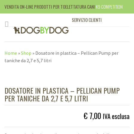
VENDITA ON-LINE PRODOTTI PER TOELETTATURA CANI
K9 COMPETITION
SERVIZIO CLIENTI
+39 010 395599
Home
»
Shop
»
Dosatore in plastica – Pellican Pump per
taniche da 2,7 e 5,7 litri
DOSATORE IN PLASTICA – PELLICAN PUMP
PER TANICHE DA 2,7 E 5,7 LITRI
€
7,00
IVA esclusa