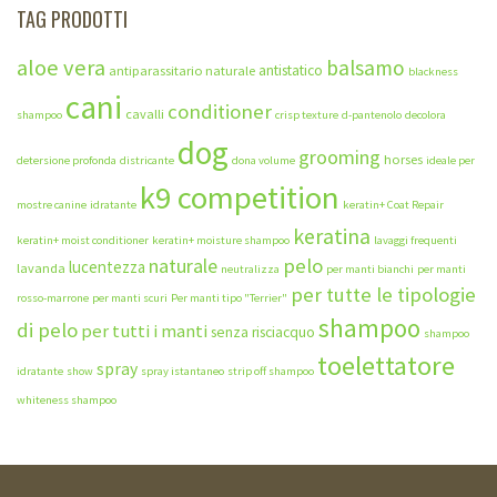
TAG PRODOTTI
aloe vera
balsamo
antistatico
antiparassitario naturale
blackness
cani
conditioner
cavalli
shampoo
crisp texture
d-pantenolo
decolora
dog
grooming
horses
detersione profonda
districante
dona volume
ideale per
k9 competition
mostre canine
idratante
keratin+ Coat Repair
keratina
keratin+ moist conditioner
keratin+ moisture shampoo
lavaggi frequenti
naturale
pelo
lucentezza
lavanda
neutralizza
per manti bianchi
per manti
per tutte le tipologie
rosso-marrone
per manti scuri
Per manti tipo "Terrier"
shampoo
di pelo
per tutti i manti
senza risciacquo
shampoo
toelettatore
spray
idratante
show
spray istantaneo
strip off shampoo
whiteness shampoo