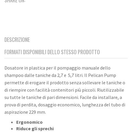
SHARE ON:
e
5,7
litri
quantità
DESCRIZIONE
FORMATI DISPONIBILI DELLO STESSO PRODOTTO
Dosatore in plastica per il pompaggio manuale dello
shampoo dalle taniche da 2,7 e 5,7 litri. Il Pelican Pump
permette di erogare il prodotto senza sollevare le taniche o
di riempire con facilità contenitori più piccoli. Riutilizzabile
su tutte le taniche di pari dimensioni. Facile da installare, a
prova di perdita, dosaggio economico, lunghezza del tubo di
aspirazione 229 mm.
Ergonomico
Riduce gli sprechi