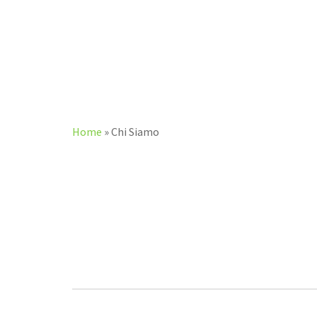
Home
»
Chi Siamo
OLTRE 15 ANNI DI ESPERIENZA
Nel luglio del 1999 decidiamo di
aprire il nostro centro estetico per
cani