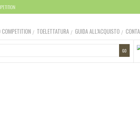
PETITION
9 COMPETITION
TOELETTATURA
GUIDA ALL’ACQUISTO
CONTA
DOG BY DOG
Vendita on-line prodotti per toelettatura cani