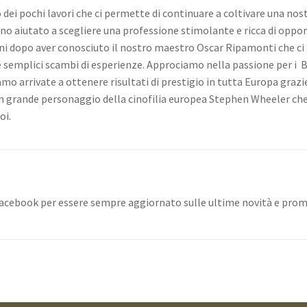
 dei pochi lavori che ci permette di continuare a coltivare una no
nno aiutato a scegliere una professione stimolante e ricca di oppor
ani dopo aver conosciuto il nostro maestro Oscar Ripamonti che ci 
e semplici scambi di esperienze. Approciamo nella passione per i Ba
o arrivate a ottenere risultati di prestigio in tutta Europa grazie
n grande personaggio della cinofilia europea Stephen Wheeler che 
oi.
Facebook per essere sempre aggiornato sulle ultime novità e pro