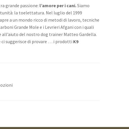
stra grande passione:
l’amore per i cani.
Siamo
tunità: la toelettatura. Nel luglio del 1999
apre a un mondo ricco di metodi di lavoro, tecniche
rboni Grande Mole e i Levrieri Afgani con i quali
 all’aiuto del nostro dog trainer Matteo Gardella.
ci suggerisce di provare … i prodotti
K9
mozioni