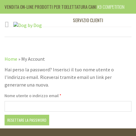
VENDITA ON-LINE PRODOTTI PER TOELETTATURA CANI
K9 COMPETITION
SERVIZIO CLIENTI
+39 010 395599
Home
»
My Account
Hai perso la password? Inserisci il tuo nome utente o
l'indirizzo email. Riceverai tramite email un link per
generarne una nuova.
Richiesto
Nome utente o indirizzo email
*
RESETTARE LA PASSWORD