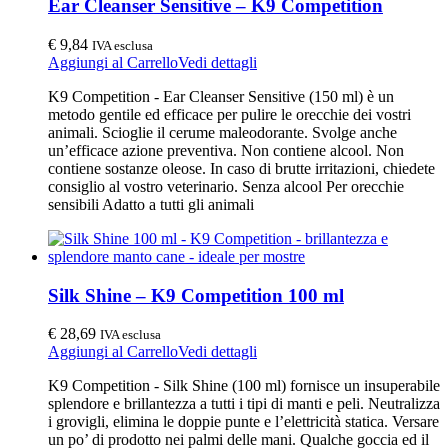
Ear Cleanser Sensitive – K9 Competition
€
9,84
IVA esclusa
Aggiungi al Carrello
Vedi dettagli
K9 Competition - Ear Cleanser Sensitive (150 ml) è un
metodo gentile ed efficace per pulire le orecchie dei vostri
animali. Scioglie il cerume maleodorante. Svolge anche
un’efficace azione preventiva. Non contiene alcool. Non
contiene sostanze oleose. In caso di brutte irritazioni, chiedete
consiglio al vostro veterinario. Senza alcool Per orecchie
sensibili Adatto a tutti gli animali
Silk Shine – K9 Competition 100 ml
€
28,69
IVA esclusa
Aggiungi al Carrello
Vedi dettagli
K9 Competition - Silk Shine (100 ml) fornisce un insuperabile
splendore e brillantezza a tutti i tipi di manti e peli. Neutralizza
i grovigli, elimina le doppie punte e l’elettricità statica. Versare
un po’ di prodotto nei palmi delle mani. Qualche goccia ed il