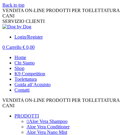
Back to top
VENDITA ON-LINE PRODOTTI PER TOELETTATURA
CANI
K9 COMPETITION
SERVIZIO CLIENTI
+39 010 395599
Login/Register
0
Carrello
€
0,00
Home
Chi Siamo
Shop
K9 Competition
Toelettatura
Guida all’Acquisto
Contatti
VENDITA ON-LINE PRODOTTI PER TOELETTATURA
CANI
K9 COMPETITION
PRODOTTI
Aloe Vera Shampoo
Aloe Vera Conditioner
Aloe Vera Nano Mist