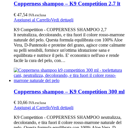
Copperness shampoo – K9 Competition 2,7 lt
€
47,54
IVA esclusa
Aggiungi al Carrello
Vedi dettagli
K9 Competition - COPPERNESS SHAMPOO 2,7
lt neutralizza, decolorando, e tira fuori il colore rosso-marrone
naturale del pelo. Questa formula equilibrata con 100% Aloe
Vera, D-Pantenolo e proteine del grano, agisce come calmante
su pelli sensibili, fornisce un'ottima idratazione sana e
equilibrata e nutrisce il pelo. E' economico nell'uso e rende
facile la cura del pelo, con…
Copperness shampoo – K9 Competition 300 ml
€
10,66
IVA esclusa
Aggiungi al Carrello
Vedi dettagli
K9 Competition - COPPERNESS SHAMPOO neutralizza,
decolorando, e tira fuori il colore rosso-marrone naturale del
pelo. Questa formula equilibrata con 100% Aloe Vera, D-