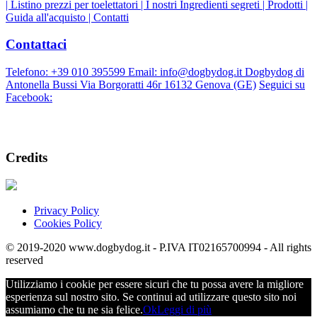
|
Listino prezzi per toelettatori |
I nostri Ingredienti segreti |
Prodotti |
Guida all'acquisto |
Contatti
Contattaci
Telefono: +39 010 395599 Email: info@dogbydog.it Dogbydog di
Antonella Bussi Via Borgoratti 46r 16132 Genova (GE)
Seguici su
Facebook:
Credits
Privacy Policy
Cookies Policy
© 2019-2020 www.dogbydog.it - P.IVA IT02165700994 - All rights
reserved
Utilizziamo i cookie per essere sicuri che tu possa avere la migliore
esperienza sul nostro sito. Se continui ad utilizzare questo sito noi
assumiamo che tu ne sia felice.
Ok
Leggi di più