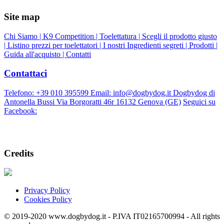
Site map
Chi Siamo |
K9 Competition |
Toelettatura |
Scegli il prodotto giusto
|
Listino prezzi per toelettatori |
I nostri Ingredienti segreti |
Prodotti |
Guida all'acquisto |
Contatti
Contattaci
Telefono: +39 010 395599 Email: info@dogbydog.it Dogbydog di
Antonella Bussi Via Borgoratti 46r 16132 Genova (GE)
Seguici su
Facebook:
Credits
Privacy Policy
Cookies Policy
© 2019-2020 www.dogbydog.it - P.IVA IT02165700994 - All rights