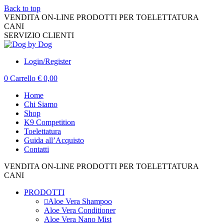
Back to top
VENDITA ON-LINE PRODOTTI PER TOELETTATURA
CANI
K9 COMPETITION
SERVIZIO CLIENTI
+39 010 395599
Login/Register
0
Carrello
€
0,00
Home
Chi Siamo
Shop
K9 Competition
Toelettatura
Guida all’Acquisto
Contatti
VENDITA ON-LINE PRODOTTI PER TOELETTATURA
CANI
K9 COMPETITION
PRODOTTI
Aloe Vera Shampoo
Aloe Vera Conditioner
Aloe Vera Nano Mist